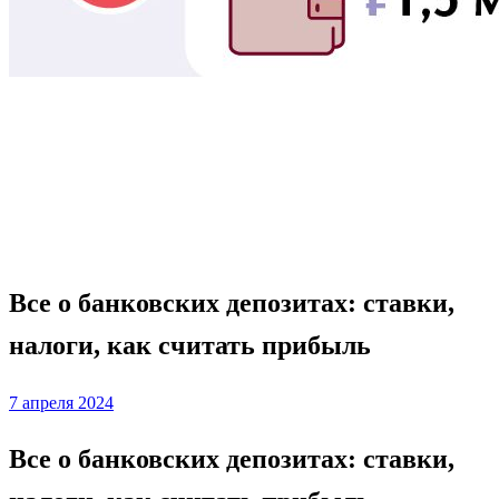
Homepage
Депозиты
Все о банковских депозитах: ставки, налоги, как
считать прибыль
Депозиты
Все о банковских депозитах: ставки,
налоги, как считать прибыль
Posted
7 апреля 2024
on
Все о банковских депозитах: ставки,