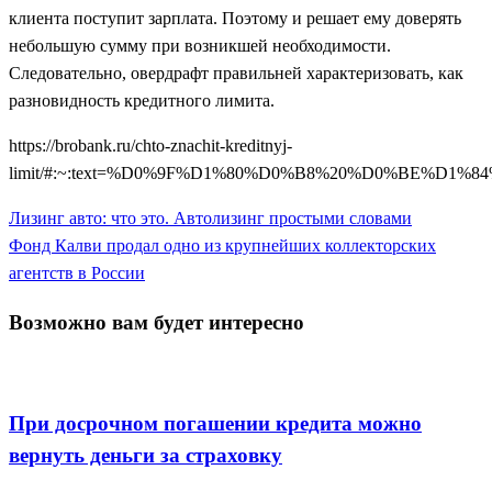
клиента поступит зарплата. Поэтому и решает ему доверять
небольшую сумму при возникшей необходимости.
Следовательно, овердрафт правильней характеризовать, как
разновидность кредитного лимита.
https://brobank.ru/chto-znachit-kreditnyj-
limit/#:~:text=%D0%9F%D1%80%D0%B8%20%D0%B
Previous
Лизинг авто: что это. Автолизинг простыми словами
Навигация
Post
Next
Фонд Калви продал одно из крупнейших коллекторских
по
Post
агентств в России
записям
Возможно вам будет интересно
Кредитование
При досрочном погашении кредита можно
вернуть деньги за страховку