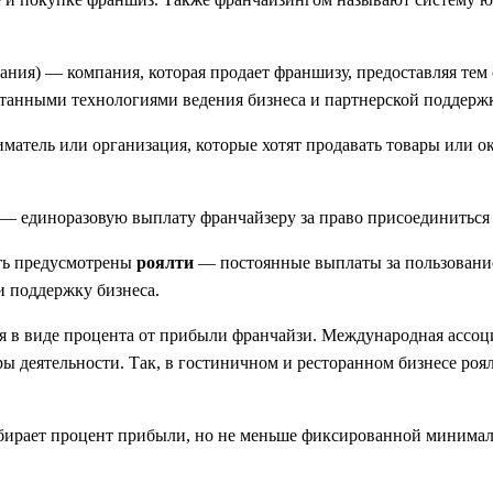
сания) — компания, которая продает франшизу, предоставляя те
отанными технологиями ведения бизнеса и партнерской поддерж
тель или организация, которые хотят продавать товары или ок
— единоразовую выплату франчайзеру за право присоединиться 
ыть предусмотрены
роялти
— постоянные выплаты за пользование
и поддержку бизнеса.
я в виде процента от прибыли франчайзи. Международная ассоц
ры деятельности. Так, в гостиничном и ресторанном бизнесе роя
забирает процент прибыли, но не меньше фиксированной минима