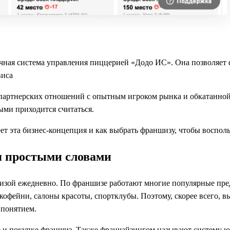
ная система управления пиццерией «Додо ИС». Она позволяет 
виса
 партнерских отношений с опытным игроком рынка и обкатанной
ыми приходится считаться.
еет эта бизнес-концепция и как выбрать франшизу, чтобы воспо
я простыми словами
шизой ежедневно. По франшизе работают многие популярные пре
офейни, салоны красоты, спортклубы. Поэтому, скорее всего, вы
 понятием.
е и покупке франшиз. Также франчайзингом называют систему