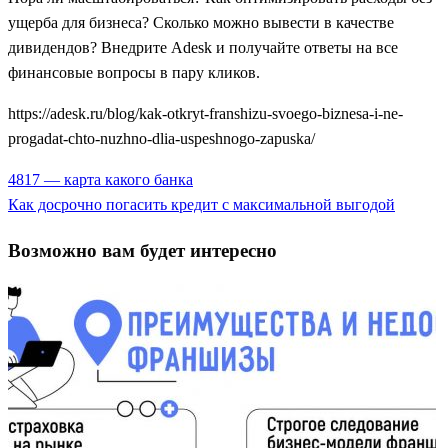
ущерба для бизнеса? Сколько можно вывести в качестве
дивидендов? Внедрите Adesk и получайте ответы на все
финансовые вопросы в пару кликов.
https://adesk.ru/blog/kak-otkryt-franshizu-svoego-biznesa-i-ne-
progadat-chto-nuzhno-dlia-uspeshnogo-zapuska/
Previous
4817 — карта какого банка
Навигация
Post
Next
Как досрочно погасить кредит с максимальной выгодой
по
Post
Возможно вам будет интересно
записям