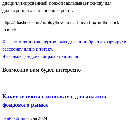
дисциплинированный подход закладывает основу для
долгосрочного финансового роста.
https://ahaslides.com/ru/blog/how-to-start-investing-in-the-stock-
market/
Previous
Как, по мнению экспертов, выгоднее приобрести квартиру: в
Навигация
Post
рассрочку или в ипотеку.
по
Next
Что такое фондовая биржа википедия
Post
записям
Возможно вам будет интересно
Фондовый рынок
Какие сервисы я использую для анализа
фондового рынка
bank_admin
6 мая 2024
Фондовый рынок