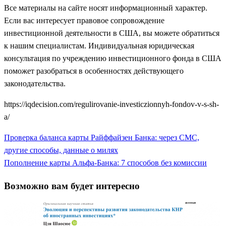
Все материалы на сайте носят информационный характер.
Если вас интересует правовое сопровождение
инвестиционной деятельности в США, вы можете обратиться
к нашим специалистам. Индивидуальная юридическая
консультация по учреждению инвестиционного фонда в США
поможет разобраться в особенностях действующего
законодательства.
https://iqdecision.com/regulirovanie-investiczionnyh-fondov-v-s-sh-
a/
Previous
Проверка баланса карты Райффайзен Банка: через СМС,
Навигация
Post
другие способы, данные о милях
по
Next
Пополнение карты Альфа-Банка: 7 способов без комиссии
Post
записям
Возможно вам будет интересно