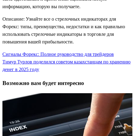
информацию, которую вы получаете.
Описание: Узнайте все о стрелочных индикаторах для
Форекс: типы, преимущества, недостатки и как правильно
использовать стрелочные индикаторы в торговле для
повышения вашей прибыльности.
Previous
Сигналы Форекс: Полное руководство для трейдеров
Навигация
Post
Next
Тимур Турлов поделился советом казахстанцам по хранению
по
Post
денег в 2025 году
записям
Возможно вам будет интересно