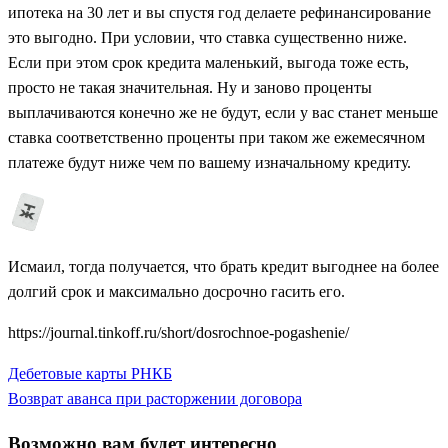
ипотека на 30 лет и вы спустя год делаете рефинансирование
это выгодно. При условии, что ставка существенно ниже.
Если при этом срок кредита маленький, выгода тоже есть,
просто не такая значительная. Ну и заново проценты
выплачиваются конечно же не будут, если у вас станет меньше
ставка соответственно проценты при таком же ежемесячном
платеже будут ниже чем по вашему изначальному кредиту.
Исмаил, тогда получается, что брать кредит выгоднее на более
долгий срок и максимально досрочно гасить его.
https://journal.tinkoff.ru/short/dosrochnoe-pogashenie/
Previous
Дебетовые карты РНКБ
Навигация
Post
Next
Возврат аванса при расторжении договора
по
Post
Возможно вам будет интересно