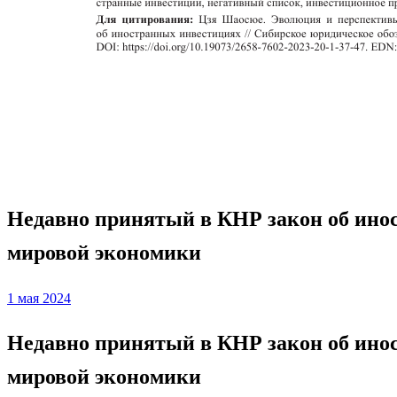
Homepage
Законодательство
Недавно принятый в КНР закон об иностранных инве
Законодательство
Недавно принятый в КНР закон об ино
мировой экономики
Posted
1 мая 2024
on
Недавно принятый в КНР закон об ино
мировой экономики